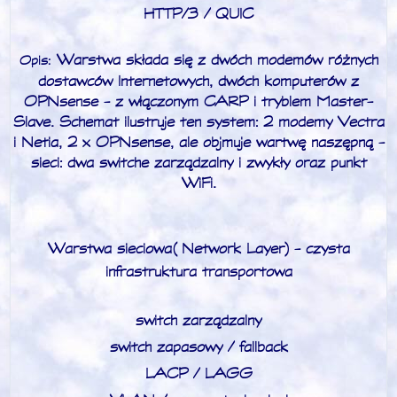
HTTP/3 / QUIC
Warstwa składa się z dwóch modemów różnych
Opis:
dostawców Internetowych, dwóch komputerów z
OPNsense - z włączonym CARP i tryblem Master-
Slave. Schemat ilustruje ten system: 2 modemy Vectra
i Netia, 2 x OPNsense, ale objmuje wartwę naszępną -
sieci: dwa switche zarządzalny i zwykły oraz punkt
WiFi.
Warstwa sieciowa (Network Layer) -
czysta
infrastruktura transportowa
switch zarządzalny
switch zapasowy / fallback
LACP / LAGG