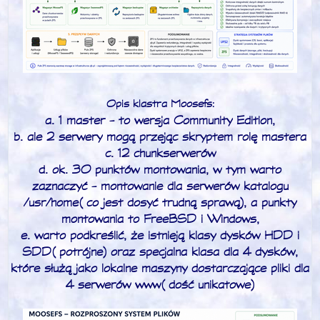
Opis klastra Moosefs:
a. 1 master - to wersja Community Edition,
b. ale 2 serwery mogą przejąc skryptem rolę mastera
c. 12 chunkserwerów
d. ok. 30 punktów montowania, w tym warto
zaznaczyć - montowanie dla serwerów katalogu
/usr/home (co jest dosyć trudną sprawą), a punkty
montowania to FreeBSD i Windows,
e. warto podkreślić, że istnieją klasy dysków HDD i
SDD (potrójne) oraz specjalna klasa dla 4 dysków,
które służą jako lokalne maszyny dostarczające pliki dla
4 serwerów www (dość unikatowe)