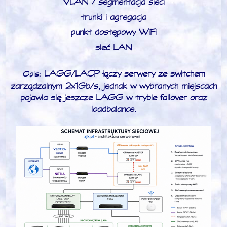
VLAN / segmentacja sieci
trunki i agregacja
punkt dostępowy WiFi
sieć LAN
LAGG/LACP łączy serwery ze switchem
Opis:
zarządzalnym 2x1Gb/s, jednak w wybranych miejscach
pojawia się jeszcze LAGG w trybie failover oraz
loadbalance.