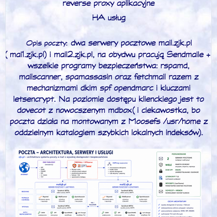
reverse proxy aplikacyjne
HA usług
dwa serwery pocztowe mail.zjk.pl
Opis poczty:
(mai1.zjk.pl) i mail2.zjk.pl, na obydwu pracują Sendmaile +
wszelkie programy bezpieczeństwa: rspamd,
mailscanner, spamassasin oraz fetchmail razem z
mechanizmami dkim spf opendmarc i kluczami
letsencrypt. Na poziomie dostępu klienckiego jest to
dovecot z nowocszenym mdbox (i ciekawostka, bo
poczta działa na montowanym z Moosefs /usr/home z
oddzielnym katalogiem szybkich lokalnych indeksów).