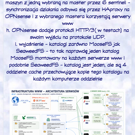
maszyn z jedną wybraną na master przez 6 sentineli -
synchronizacja działania odbywa się przez HAproxy na
OPNsense i z wybranego mastera korzystają serwery
www
h. OPNsense dodaje protokól HTTP/3 (w testach) na
swoim wyjściu na protokole UDP.
i. wyjaśnienie - katalogi zarówno MooseFS jak
SeaweedFS - to tak naprawdę jeden katalog
MooseFS montowany na każdym serwerze www i
podobnie SeaweedFS - katalog jest jeden, ale są 4
oddzielne cache przechowujące kopie tego katalogu na
każdym komputerze oddzielnie