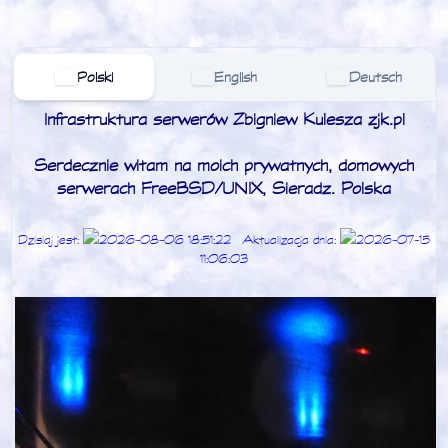
Polski
English
Deutsch
Infrastruktura serwerów Zbigniew Kulesza zjk.pl
Serdecznie witam na moich prywatnych, domowych
serwerach FreeBSD/UNIX, Sieradz. Polska
Dzisiaj jest:
2026-08-06 18:51:22
Aktualizacja dnia:
2026-07-15
11:06:03