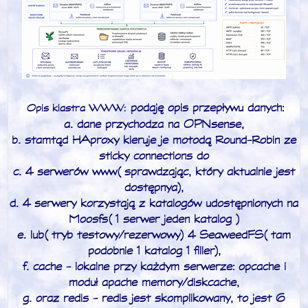
podaję opis przepływu danych:
Opis klastra WWW:
a. dane przychodza na OPNsense,
b. stamtąd HAproxy kieruje je motodą Round-Robin ze
sticky connections do
c. 4 serwerów www (sprawdzając, który aktualnie jest
dostępnya),
d. 4 serwery korzystają z katalogów udostępnionych na
Moosfs (1 serwer jeden katalog )
e. lub (tryb testowy/rezerwowy) 4 SeaweedFS (tam
podobnie 1 katalog 1 filler),
f. cache - lokalne przy każdym serwerze: opcache i
moduł apache memory/diskcache,
g. oraz redis - redis jest skomplikowany, to jest 6