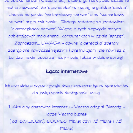
po polsku herbatnik, sucharek (także ang. "rusk"). Jednocześnie
można zauważyć, że "ciasteczko" to raczej angielskie "cookie".
Jednak po polsku "herbatnikowy serwer" albo "sucharkowy
serwer" brzmi tak sobie... Dlatego ostatecznie zostawiłem
"ciasteczkowy serwer". Więcej o tych niezwykle małych.
pobierających mało energii komputerkach w dziale "sprzęt".
Zapraszam... UWAGA - dawne "ciasteczka" zostały
zastąpione nowocześniejszymi konstrukcjami, ale również o
bardzo niskim poborze mocy - opis także w dziale sprzęt.
Łącza internetowe
Infrastruktura wykorzystuje dwa niezależne łącza operatorów
dla zwiększenia dostępności usług.
1.
Aktualny dostawca Internetu - Vectra oddział Sieradz -
łącze Vectra biznes
(od 18.VI.2021r.): 600/60 Mb/s (czyli 75 MB/s i 7,5
MB/s)