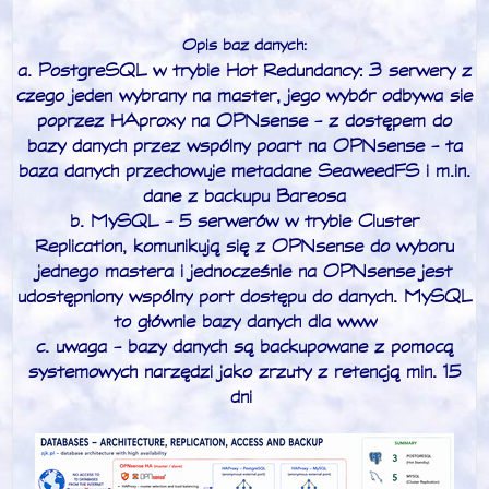
Opis baz danych:
a. PostgreSQL w trybie Hot Redundancy: 3 serwery z
czego jeden wybrany na master, jego wybór odbywa sie
poprzez HAproxy na OPNsense - z dostępem do
bazy danych przez wspólny poart na OPNsense - ta
baza danych przechowuje metadane SeaweedFS i m.in.
dane z backupu Bareosa
b. MySQL - 5 serwerów w trybie Cluster
Replication, komunikują się z OPNsense do wyboru
jednego mastera i jednocześnie na OPNsense jest
udostępniony wspólny port dostępu do danych. MySQL
to głównie bazy danych dla www
c. uwaga - bazy danych są backupowane z pomocą
systemowych narzędzi jako zrzuty z retencją min. 15
dni