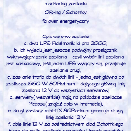
monitoring zasilania
OR-ing / Schottky
failover energetyczny
Opis warstwy zasilania:
a. dwa UPS Fideltronik ki pro 2000,
b. ich wyjsciu jest jeszcze podwójny przełącznik
wykrywający zanik zasilania - czyli wybór linii zasilania
jest kaskadowy, jeśli jeden UPS wyłączy się, przejmuje
zasilanie drugi,
c. zasilanie trafia do dwóch linii - jedna jest główna do
zasilacza 660 W 80Platinum - dającego główną linię
zasilania 12 V do wszystkich serwerów,
d. serwery (wszystkie) mają na pokładzie zasilacze
Picopsu (znajdź opis w Internecie),
e. drugi zasilacz mini-ITX 80Platinum generuje drugą
linię zasilania 12 V
f. obie linie 12 V za pośrednictwem diod Schottkiego
łączą się na lini zasilania serwerów i innych zasobów