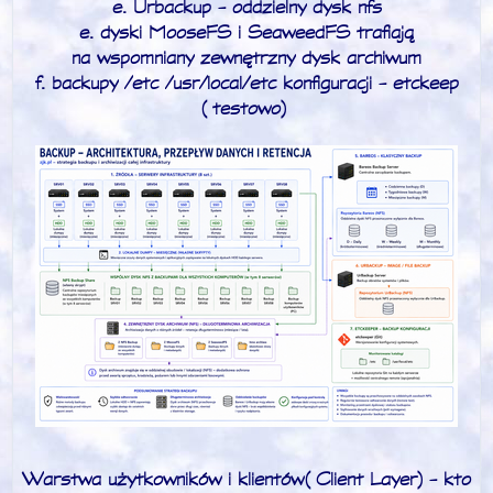
e. Urbackup - oddzielny dysk nfs
e. dyski MooseFS i SeaweedFS trafiają
na wspomniany zewnętrzny dysk archiwum
f. backupy /etc /usr/local/etc konfiguracji - etckeep
(testowo)
Warstwa użytkowników i klientów (Client Layer) -
kto