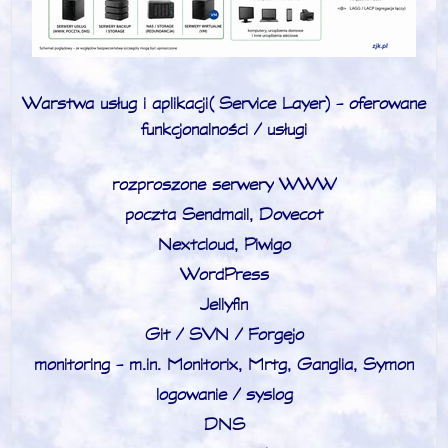
Warstwa usług i aplikacji (Service Layer) - oferowane
funkcjonalności / usługi
rozproszone serwery WWW
poczta Sendmail, Dovecot
Nextcloud, Piwigo
WordPress
Jellyfin
Git / SVN / Forgejo
monitoring - m.in. Monitorix, Mrtg, Ganglia, Symon
logowanie / syslog
DNS