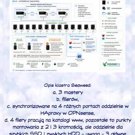
Opis klastra Seaweed:
a. 3 mastery
b. fillerów,
c. synchronizowane na 4 różnych portach oddzielnie w
HAproxy w OPNsense,
d. 4 filery pracują na katalogi www, pozostałe to punkty
montowania z 2 i 3 krotnością, ale oddzielnie dla
szybkich SSD i zwyklych HDD - uwaga - 3 główne