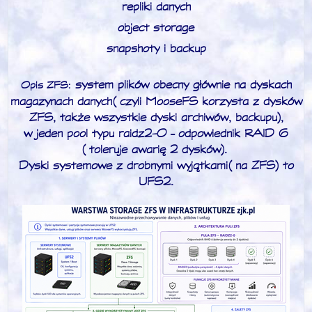
repliki danych
object storage
snapshoty i backup
system plików obecny głównie na dyskach
Opis ZFS:
magazynach danych (czyli MooseFS korzysta z dysków
ZFS, także wszystkie dyski archiwów, backupu),
w jeden pool typu raidz2-0 – odpowiednik RAID 6
(toleruje awarię 2 dysków).
Dyski systemowe z drobnymi wyjątkami (na ZFS) to
UFS2.