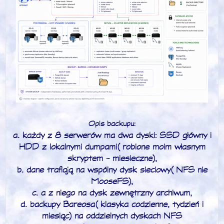
Opis backupu:
a. każdy z 8 serwerów ma dwa dyski: SSD główny i
HDD z lokalnymi dumpami (robione moim własnym
skryptem - miesieczne),
b. dane trafiają na wspólny dysk sieciowy (NFS nie
MooseFS),
c. a z niego na dysk zewnętrzny archiwum,
d. backupy Bareosa (klasyka codzienne, tydzień i
miesiąc) na oddzielnych dyskach NFS