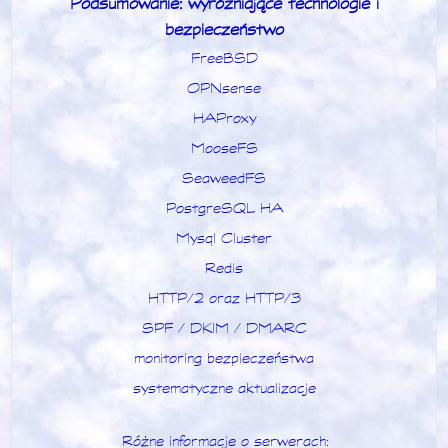
Podsumowanie: wyróżniające technologie i
bezpieczeństwo
FreeBSD
OPNsense
HAProxy
MooseFS
SeaweedFS
PostgreSQL HA
Mysql Cluster
Redis
HTTP/2 oraz HTTP/3
SPF / DKIM / DMARC
monitoring bezpieczeństwa
systematyczne aktualizacje
Różne informacje o serwerach: