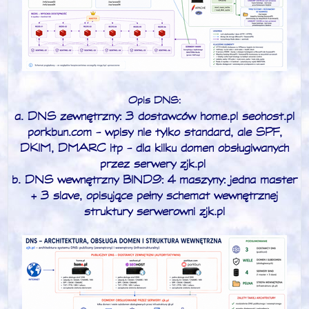
Opis DNS:
a. DNS zewnętrzny: 3 dostawców home.pl seohost.pl
porkbun.com - wpisy nie tylko standard, ale SPF,
DKIM, DMARC itp - dla kilku domen obsługiwanych
przez serwery zjk.pl
b. DNS wewnętrzny BIND9: 4 maszyny: jedna master
+ 3 slave, opisujące pełny schemat wewnętrznej
struktury serwerowni zjk.pl