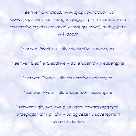
* serwer Owncloud: www.zjk.pl/owncloud/ lub
www.zjk.pl/chmurka - tutaj znajdują się m.in. materiały dła
studentów, trzeba posiadać konto (grupowe), podaję je na
wykładach
* serwer Synthing - dla studentów niedostępne
* serwer Seafile/Seadrive - dla studentów niedostępne
* serwer Piwigo - dla studentów niedostępne
* serwer Pydio - dla studentów niedostępne
* serwery: git, svn, cvs z usługami towarzyszącymi i
przeglądarkami plików - po zgłoszeniu udostępniam
także studentom