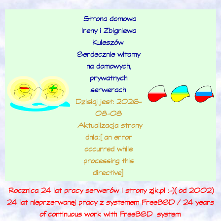
Strona domowa
Ireny i Zbigniewa
Kuleszów
Serdecznie witamy
na domowych,
prywatnych
serwerach
Dzisiaj jest: 2026-
08-08
Aktualizacja strony
dnia: [an error
occurred while
processing this
directive]
Rocznica 24 lat pracy serwerów i strony zjk.pl :-) (od 2002)
24 lat nieprzerwanej pracy z systemem FreeBSD / 24 years
of continuous work with FreeBSD
system