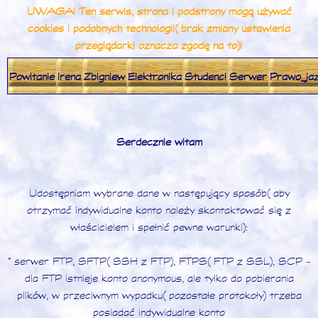
UWAGA! Ten serwis, strona i podstrony mogą używać
cookies i podobnych technologii (brak zmiany ustawienia
przeglądarki oznacza zgodę na to)!
Powitanie
Irena
Zbigniew
Elektronika
Studenci
Serwer
Prawo_ja
Serdecznie witam
Udostępniam wybrane dane w następujący sposób (aby
otrzymać indywidualne konto należy skontaktować się z
właścicielem i spełnić pewne warunki):
* serwer FTP, SFTP (SSH z FTP), FTPS (FTP z SSL), SCP -
dla FTP istnieje konto anonymous, ale tylko do pobierania
plików, w przeciwnym wypadku (pozostałe protokoły) trzeba
posiadać indywidualne konto