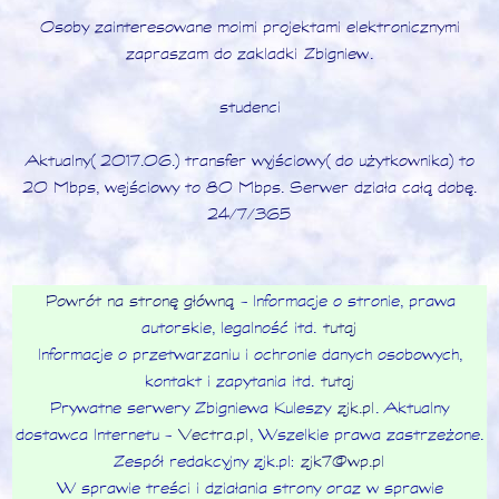
Osoby zainteresowane moimi projektami elektronicznymi
zapraszam do zakladki
Zbigniew
.
studenci
Aktualny (2017.06.) transfer wyjściowy (do użytkownika) to
20 Mbps, wejściowy to 80 Mbps. Serwer działa całą dobę.
24/7/365
Powrót na stronę główną
- Informacje o stronie, prawa
autorskie, legalność itd.
tutaj
Informacje o przetwarzaniu i ochronie danych osobowych,
kontakt i zapytania itd.
tutaj
Prywatne serwery Zbigniewa Kuleszy
zjk.pl
. Aktualny
dostawca Internetu -
Vectra.pl
, Wszelkie prawa zastrzeżone.
Zespół redakcyjny zjk.pl:
zjk7@wp.pl
W sprawie treści i działania strony oraz w sprawie