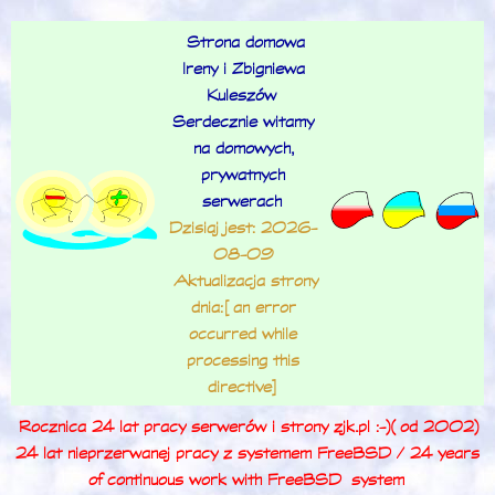
Strona domowa
Ireny i Zbigniewa
Kuleszów
Serdecznie witamy
na domowych,
prywatnych
serwerach
Dzisiaj jest: 2026-
08-09
Aktualizacja strony
dnia: [an error
occurred while
processing this
directive]
Rocznica 24 lat pracy serwerów i strony zjk.pl :-) (od 2002)
24 lat nieprzerwanej pracy z systemem FreeBSD / 24 years
of continuous work with FreeBSD
system