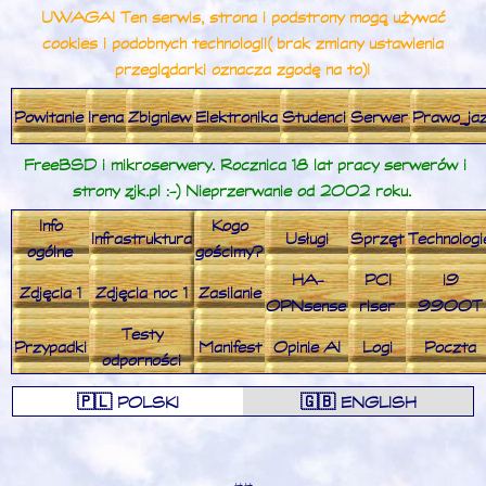
UWAGA! Ten serwis, strona i podstrony mogą używać
cookies i podobnych technologii (brak zmiany ustawienia
przeglądarki oznacza zgodę na to)!
Powitanie
Irena
Zbigniew
Elektronika
Studenci
Serwer
Prawo_ja
FreeBSD i mikroserwery. Rocznica 18 lat pracy serwerów i
strony zjk.pl :-) Nieprzerwanie od 2002 roku.
Info
Kogo
Infrastruktura
Usługi
Sprzęt
Technologi
ogólne
gościmy?
HA-
PCI
i9
Zdjęcia 1
Zdjęcia noc 1
Zasilanie
OPNsense
riser
9900T
Testy
Przypadki
Manifest
Opinie AI
Logi
Poczta
odporności
🇵🇱 POLSKI
🇬🇧 ENGLISH