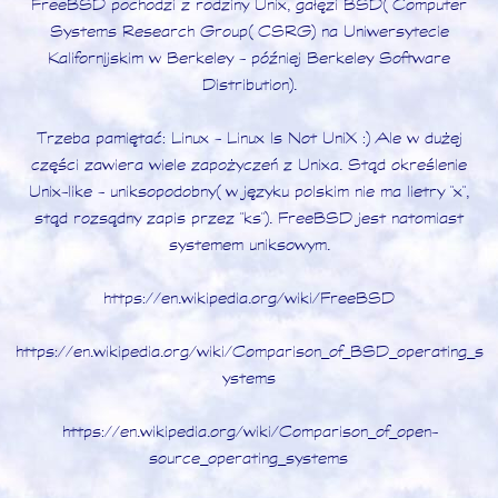
FreeBSD pochodzi z rodziny Unix, gałęzi BSD (Computer
Systems Research Group (CSRG) na Uniwersytecie
Kalifornijskim w Berkeley - później Berkeley Software
Distribution).
Trzeba pamiętać: Linux - Linux Is Not UniX :) Ale w dużej
części zawiera wiele zapożyczeń z Unixa. Stąd określenie
Unix-like - uniksopodobny (w języku polskim nie ma lietry "x",
stąd rozsądny zapis przez "ks"). FreeBSD jest natomiast
systemem uniksowym.
https://en.wikipedia.org/wiki/FreeBSD
https://en.wikipedia.org/wiki/Comparison_of_BSD_operating_s
ystems
https://en.wikipedia.org/wiki/Comparison_of_open-
source_operating_systems