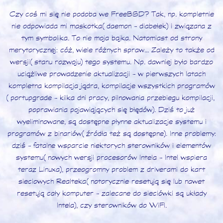
Czy coś mi się nie podoba we FreeBSD? Tak, np. kompletnie
nie odpowiada mi maskotka (daemon - diabełek) i związana z
tym symbolika. To nie moja bajka. Natomiast od strony
merytorycznej: cóż, wiele różnych spraw... Zależy to także od
wersji (stanu rozwoju) tego systemu. Np. dawniej było bardzo
uciążliwe prowadzenie aktualizacji - w pierwszych latach
kompletna kompilacja jądra, kompilacje wszystkich programów
(portupgrade - kilka dni pracy, pilnowania przebiegu kompilacji,
poprawiania pojawiających się błędów). Dziś to już
wyeliminowane, są dostępne płynne aktualizacje systemu i
programów z binariów (źródła też są dostępne). Inne problemy:
dziś - fatalne wsparcie niektorych sterowników i elementów
systemu (nowych wersji procesorów Intela - Intel wspiera
teraz Linuxa), przeogromny problem z driverami do kart
sieciowych Realteka (notorycznie resetują się lub nawet
resetują cały komputer - zalecane do sieciówki są układy
Intela), czy sterowników do WiFI.