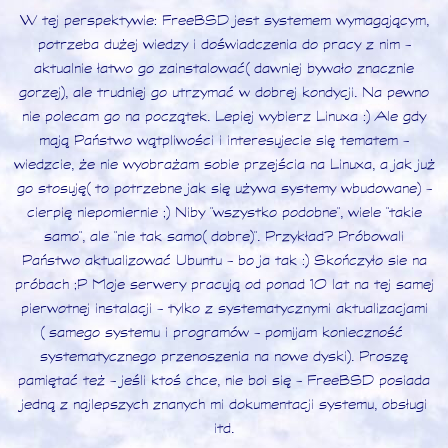
W tej perspektywie: FreeBSD jest systemem wymagającym,
potrzeba dużej wiedzy i doświadczenia do pracy z nim -
aktualnie łatwo go zainstalować (dawniej bywało znacznie
gorzej), ale trudniej go utrzymać w dobrej kondycji. Na pewno
nie polecam go na początek. Lepiej wybierz Linuxa :) Ale gdy
mają Państwo wątpliwości i interesujecie się tematem -
wiedzcie, że nie wyobrażam sobie przejścia na Linuxa, a jak już
go stosuję (to potrzebne jak się używa systemy wbudowane) -
cierpię niepomiernie ;) Niby "wszystko podobne", wiele "takie
samo", ale "nie tak samo (dobre)". Przykład? Próbowali
Państwo aktualizować Ubuntu - bo ja tak :) Skończyło sie na
próbach ;P Moje serwery pracują od ponad 10 lat na tej samej
pierwotnej instalacji - tylko z systematycznymi aktualizacjami
(samego systemu i programów - pomijam konieczność
systematycznego przenoszenia na nowe dyski). Proszę
pamiętać też - jeśli ktoś chce, nie boi się - FreeBSD posiada
jedną z najlepszych znanych mi dokumentacji systemu, obsługi
itd.