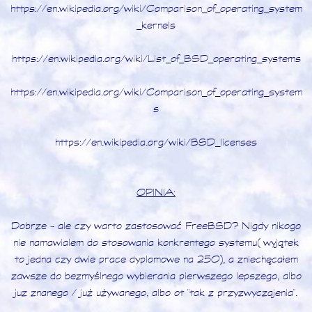
https://en.wikipedia.org/wiki/Comparison_of_operating_system
_kernels
https://en.wikipedia.org/wiki/List_of_BSD_operating_systems
https://en.wikipedia.org/wiki/Comparison_of_operating_system
s
https://en.wikipedia.org/wiki/BSD_licenses
OPINIA:
Dobrze - ale czy warto zastosować FreeBSD? Nigdy nikogo
nie namawialem do stosowania konkrentego systemu (wyjątek
to jedna czy dwie prace dyplomowe na 250), a zniechęcałem
zawsze do bezmyślnego wybierania pierwszego lepszego, albo
juz znanego / już używanego, albo ot "tak z przyzwyczajenia".