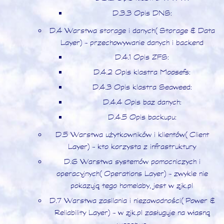
D.3.3 Opis DNS:
D.4 Warstwa storage i danych (Storage & Data
Layer) - przechowywanie danych i backend
D.4.1 Opis ZFS:
D.4.2 Opis klastra Moosefs:
D.4.3 Opis klastra Seaweed:
D.4.4 Opis baz danych:
D.4.5 Opis backupu:
D.5 Warstwa użytkowników i klientów (Client
Layer) - kto korzysta z infrastruktury
D.6 Warstwa systemów pomocniczych i
operacyjnych (Operations Layer) - zwykle nie
pokazują tego homelaby, jest w zjk.pl
D.7 Warstwa zasilania i niezawodności (Power &
Reliability Layer) - w zjk.pl zasługuje na własną