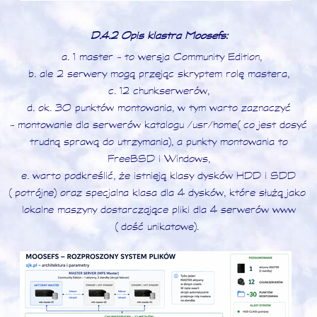
D.4.2 Opis klastra Moosefs:
a. 1 master - to wersja Community Edition,
b. ale 2 serwery mogą przejąc skryptem rolę mastera,
c. 12 chunkserwerów,
d. ok. 30 punktów montowania, w tym warto zaznaczyć
- montowanie dla serwerów katalogu /usr/home (co jest dosyć
trudną sprawą do utrzymania), a punkty montowania to
FreeBSD i Windows,
e. warto podkreślić, że istnieją klasy dysków HDD i SDD
(potrójne) oraz specjalna klasa dla 4 dysków, które służą jako
lokalne maszyny dostarczające pliki dla 4 serwerów www
(dość unikatowe).