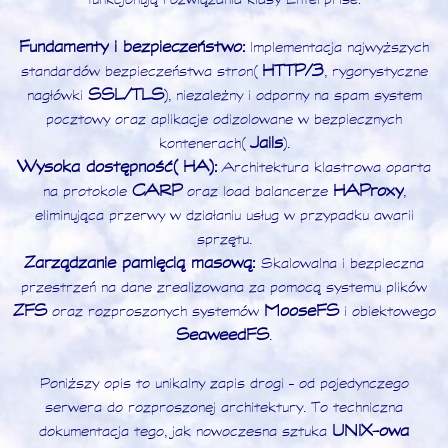
Fundamenty i bezpieczeństwo:
Implementacja najwyższych
HTTP/3
standardów bezpieczeństwa stron (
, rygorystyczne
SSL/TLS
nagłówki
), niezależny i odporny na spam system
pocztowy oraz aplikacje odizolowane w bezpiecznych
Jails
kontenerach (
).
Wysoka dostępność (HA):
Architektura klastrowa oparta
CARP
HAProxy
na protokole
oraz load balancerze
,
eliminująca przerwy w działaniu usług w przypadku awarii
sprzętu.
Zarządzanie pamięcią masową:
Skalowalna i bezpieczna
przestrzeń na dane zrealizowana za pomocą systemu plików
ZFS
MooseFS
oraz rozproszonych systemów
i obiektowego
SeaweedFS
.
Poniższy opis to unikalny zapis drogi – od pojedynczego
serwera do rozproszonej architektury. To techniczna
UNIX-owa
dokumentacja tego, jak nowoczesna sztuka