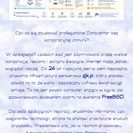
Czy da się zbudować profesjonalne Datacenter bez
korporacyjnej chmury?
W dzisiejszych czasach sieć jest zdominowana przez wielkie
korporacje, reklamy i skrypty śledzące. Internet może jednak
24
wyglądać inaczej. Od
lat rozwijana jest w pełni niezależna,
zjk.p
prywatna infrastruktura serwerowa
l, która stanowi
dowód na to, że wolny i bezpieczny cyfrowy świat wciąż
istnieje. To nie jest zwykły komputer stojący w kącie, ale
FreeBSD
zaawansowany ekosystem oparty na systemie
.
Dla osób szukających inspiracji, studentów informatyki czy
pasjonatów technologii, strona ta stanowi praktyczne studium
przypadku. Przedstawia ona, jak w realnym środowisku
funkcjonują rozwiązania klasy Enterprise: