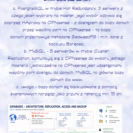
a. PostgreSQL w trybie Hot Redundancy: 3 serwery z
czego jeden wybrany na master, jego wybór odbywa się
poprzez HAproxy na OPNsense - z dostępem do bazy danych
przez wspólny port na OPNsense - ta baza
danych przechowuje metadane SeaweedFS i m.in. dane z
backupu Bareosa,
b. MySQL - 5 serwerów w trybie Cluster
Replication, komunikują się z OPNsense do wyboru jednego
mastera i jednocześnie na OPNsense jest udostępniony
wspólny port dostępu do danych. MySQL to głównie bazy
danych dla www,
c. uwaga - bazy danych są backupowane z pomocą
systemowych narzędzi jako zrzuty z retencją min. 15 dni.