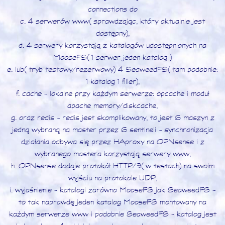
connections do
c. 4 serwerów www (sprawdzając, który aktualnie jest
dostępny),
d. 4 serwery korzystają z katalogów udostępnionych na
MooseFS (1 serwer jeden katalog )
e. lub (tryb testowy/rezerwowy) 4 SeaweedFS (tam podobnie:
1 katalog 1 filler),
f. cache - lokalne przy każdym serwerze: opcache i moduł
apache memory/diskcache,
g. oraz redis - redis jest skomplikowany, to jest 6 maszyn z
jedną wybraną na master przez 6 sentineli - synchronizacja
działania odbywa się przez HAproxy na OPNsense i z
wybranego mastera korzystają serwery www,
h. OPNsense dodaje protokół HTTP/3 (w testach) na swoim
wyjściu na protokole UDP,
i. wyjaśnienie - katalogi zarówno MooseFS jak SeaweedFS -
to tak naprawdę jeden katalog MooseFS montowany na
każdym serwerze www i podobnie SeaweedFS - katalog jest