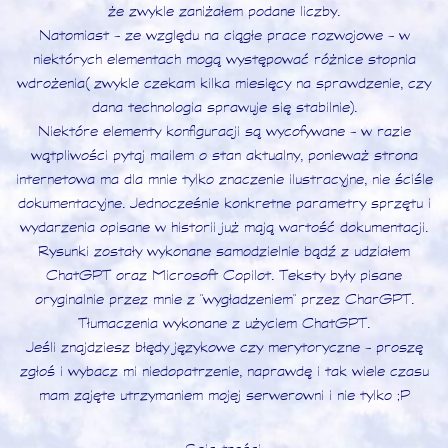
że zwykle zaniżałem podane liczby.
Natomiast - ze względu na ciągłe prace rozwojowe - w
niektórych elementach mogą występować różnice stopnia
wdrożenia (zwykle czekam kilka miesięcy na sprawdzenie, czy
dana technologia sprawuje się stabilnie).
Niektóre elementy konfiguracji są wycofywane - w razie
wątpliwości pytaj mailem o stan aktualny, ponieważ strona
internetowa ma dla mnie tylko znaczenie ilustracyjne, nie ściśle
dokumentacyjne. Jednocześnie konkretne parametry sprzętu i
wydarzenia opisane w historii już mają wartość dokumentacji.
Rysunki zostały wykonane samodzielnie bądź z udziałem
ChatGPT oraz Microsoft Copilot. Teksty były pisane
oryginalnie przez mnie z "wygładzeniem" przez CharGPT.
Tłumaczenia wykonane z użyciem ChatGPT.
Jeśli znajdziesz błędy językowe czy merytoryczne - proszę
zgłoś i wybacz mi niedopatrzenie, naprawdę i tak wiele czasu
mam zajęte utrzymaniem mojej serwerowni i nie tylko ;P