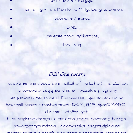
Git / SVN / Forgejo,
monitoring - m.in. Monitorix, Mrtg, Ganglia, Symon,
logowanie / syslog,
DNS,
reverse proxy aplikacyjne,
HA usług.
D.3.1 Opis poczty:
a. dwa serwery pocztowe mail.zjk.pl (mai1.zjk.pl) i mail2.zjk.pl,
na obydwu pracują Sendmaile + wszelkie programy
bezpieczeństwa: rspamd, Mailscanner, spamassasin oraz
fetchmail razem z mechanizmami: DKIM, SPF, openDMARC i
kluczami LetsEncrypt.
b. na poziomie dostępu klienckiego jest to dovecot z bardzo
nowoczesnym mdbox (i ciekawostka: poczta działa na
montowanym z Moosefs /usr/home z oddzielnym katalogiem