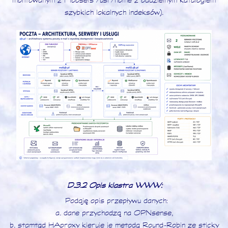
szybkich lokalnych indeksów).
D.3.2 Opis klastra WWW:
Podaję opis przepływu danych:
a. dane przychodzą na OPNsense,
b. stamtąd HAproxy kieruje je metodą Round-Robin ze sticky