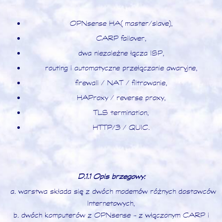
OPNsense HA (master/slave),
CARP failover,
dwa niezależne łącza ISP,
routing i automatyczne przełączanie awaryjne,
firewall / NAT / filtrowanie,
HAProxy / reverse proxy,
TLS termination,
HTTP/3 / QUIC.
D.1.1 Opis brzegowy:
a. warstwa składa się z dwóch modemów różnych dostawców
Internetowych,
b. dwóch komputerów z OPNsense - z włączonym CARP i