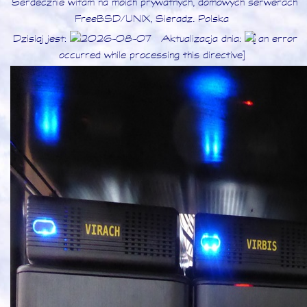
Serdecznie witam na moich prywatnych, domowych serwerach
FreeBSD/UNIX, Sieradz. Polska
Dzisiaj jest:
2026-08-07
Aktualizacja dnia:
[an error
occurred while processing this directive]