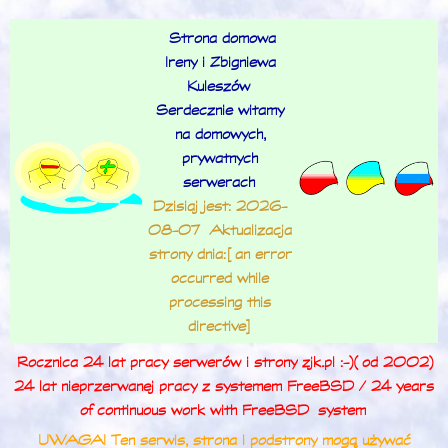
Strona domowa
Ireny i Zbigniewa
Kuleszów
Serdecznie witamy
na domowych,
prywatnych
serwerach
Dzisiaj jest: 2026-
08-07 Aktualizacja
strony dnia: [an error
occurred while
processing this
directive]
Rocznica 24 lat pracy serwerów i strony zjk.pl :-) (od 2002)
24 lat nieprzerwanej pracy z systemem FreeBSD / 24 years
of continuous work with FreeBSD
system
UWAGA! Ten serwis, strona i podstrony mogą używać