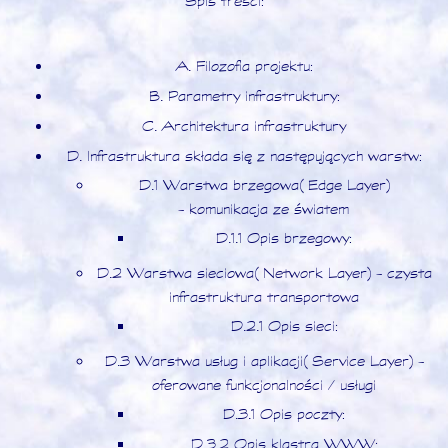
Spis treści:
A. Filozofia projektu:
B. Parametry infrastruktury:
C. Architektura infrastruktury
D. Infrastruktura składa się z następujących warstw:
D.1 Warstwa brzegowa (Edge Layer)
- komunikacja ze światem
D.1.1 Opis brzegowy:
D.2 Warstwa sieciowa (Network Layer) - czysta
infrastruktura transportowa
D.2.1 Opis sieci:
D.3 Warstwa usług i aplikacji (Service Layer) -
oferowane funkcjonalności / usługi
D.3.1 Opis poczty:
D.3.2 Opis klastra WWW: