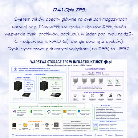
D.4.1 Opis ZFS:
System plików obecny głównie na dyskach magazynach
danych (czyli MooseFS korzysta z dysków ZFS, także
wszystkie dyski archiwów, backupu), w jeden pool typu raidz2-
0 – odpowiednik RAID 6 (toleruje awarię 2 dysków).
Dyski systemowe z drobnymi wyjątkami (na ZFS) to UFS2.