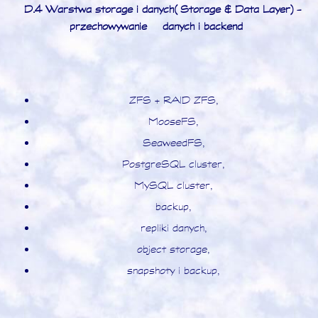
D.4 Warstwa storage i danych (Storage & Data Layer) -
przechowywanie
danych i backend
ZFS + RAID ZFS,
MooseFS,
SeaweedFS,
PostgreSQL cluster,
MySQL cluster,
backup,
repliki danych,
object storage,
snapshoty i backup,