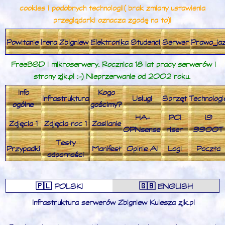
cookies i podobnych technologii (brak zmiany ustawienia
przeglądarki oznacza zgodę na to)!
Powitanie
Irena
Zbigniew
Elektronika
Studenci
Serwer
Prawo_ja
FreeBSD i mikroserwery. Rocznica 18 lat pracy serwerów i
strony zjk.pl :-) Nieprzerwanie od 2002 roku.
Info
Kogo
Infrastruktura
Usługi
Sprzęt
Technologi
ogólne
gościmy?
HA-
PCI
i9
Zdjęcia 1
Zdjęcia noc 1
Zasilanie
OPNsense
riser
9900T
Testy
Przypadki
Manifest
Opinie AI
Logi
Poczta
odporności
🇵🇱 POLSKI
🇬🇧 ENGLISH
Infrastruktura serwerów Zbigniew Kulesza zjk.pl