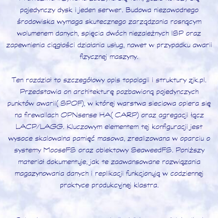
pojedynczy dysk i jeden serwer. Budowa niezawodnego
środowiska wymaga skutecznego zarządzania rosnącym
wolumenem danych, spięcia dwóch niezależnych ISP oraz
zapewnienia ciągłości działania usług, nawet w przypadku awarii
fizycznej maszyny.
Ten rozdział to szczegółowy opis topologii i struktury zjk.pl.
Przedstawia on architekturę pozbawioną pojedynczych
punktów awarii (SPOF), w której warstwa sieciowa opiera się
na firewallach OPNsense HA (CARP) oraz agregacji łącz
LACP/LAGG. Kluczowym elementem tej konfiguracji jest
wysoce skalowalna pamięć masowa, zrealizowana w oparciu o
systemy MooseFS oraz obiektowy SeaweedFS. Poniższy
materiał dokumentuje, jak te zaawansowane rozwiązania
magazynowania danych i replikacji funkcjonują w codziennej
praktyce produkcyjnej klastra.