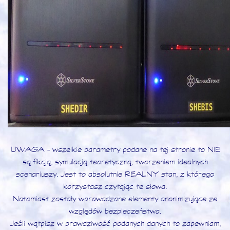
UWAGA - wszelkie parametry podane na tej stronie to NIE
są fikcją, symulacją teoretyczną, tworzeniem idealnych
scenariuszy. Jest to absolutnie REALNY stan, z którego
korzystasz czytając te słowa.
Natomiast zostały wprowadzone elementy anonimizujące ze
względów bezpieczeństwa.
Jeśli wątpisz w prawdziwość podanych danych to zapewniam,