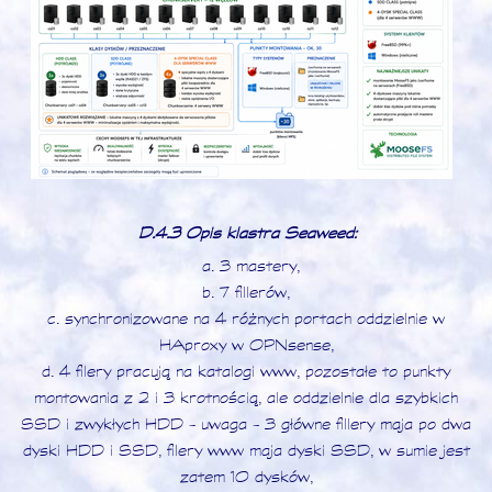
D.4.3 Opis klastra Seaweed:
a. 3 mastery,
b. 7 fillerów,
c. synchronizowane na 4 różnych portach oddzielnie w
HAproxy w OPNsense,
d. 4 filery pracują na katalogi www, pozostałe to punkty
montowania z 2 i 3 krotnością, ale oddzielnie dla szybkich
SSD i zwykłych HDD - uwaga - 3 główne fillery maja po dwa
dyski HDD i SSD, filery www maja dyski SSD, w sumie jest
zatem 10 dysków,