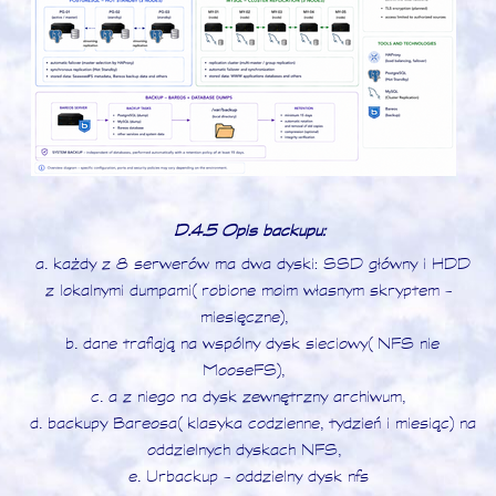
D.4.5 Opis backupu:
a. każdy z 8 serwerów ma dwa dyski: SSD główny i HDD
z lokalnymi dumpami (robione moim własnym skryptem -
miesięczne),
b. dane trafiają na wspólny dysk sieciowy (NFS nie
MooseFS),
c. a z niego na dysk zewnętrzny archiwum,
d. backupy Bareosa (klasyka codzienne, tydzień i miesiąc) na
oddzielnych dyskach NFS,
e. Urbackup - oddzielny dysk nfs