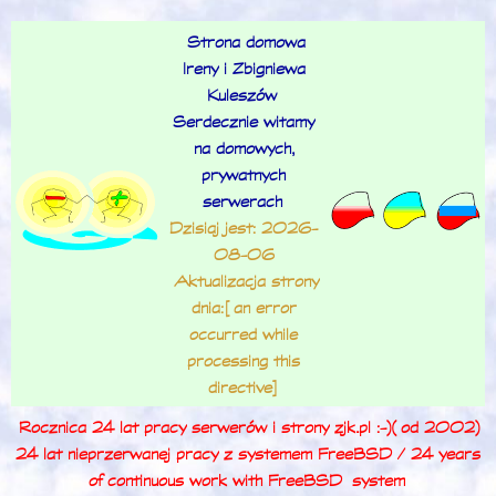
Strona domowa
Ireny i Zbigniewa
Kuleszów
Serdecznie witamy
na domowych,
prywatnych
serwerach
Dzisiaj jest: 2026-
08-06
Aktualizacja strony
dnia: [an error
occurred while
processing this
directive]
Rocznica 24 lat pracy serwerów i strony zjk.pl :-) (od 2002)
24 lat nieprzerwanej pracy z systemem FreeBSD / 24 years
of continuous work with FreeBSD
system