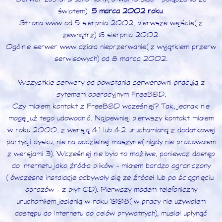
światem):
5 marca 2002 roku
.
Strona www od 5 sierpnia 2002, pierwsze wejście (z
zewnątrz) 6 sierpnia 2002.
Ogólnie serwer www działa nieprzerwanie (z wyjątkiem przerw
serwisowych) od 8 marca 2002.
Wszystkie serwery od powstania serwerowni pracują z
sytemem operacyjnym FreeBSD.
Czy miałem kontakt z FreeBSD wcześniej? Tak, jednak nie
mogę już tego udowodnić. Najpewniej pierwszy kontakt miałem
w roku 2000, z wersją 4.1 lub 4.2 uruchamianą z dodatkowej
partycji dysku, nie na oddzielnej maszynie (nigdy nie pracowałem
z wersjami 3). Wcześniej nie było to możliwe, ponieważ dostęp
do Internetu jako źródła plików - miałem bardzo ograniczony
(ówczesne instalacje odbywały się ze źródeł lub po ściągnięciu
obrazów - z płyt CD). Pierwszy modem telefoniczny
uruchomiłem jesienią w roku 1998 (w pracy nie używałem
dostępu do Internetu do celów prywatnych), musiał upłynąć