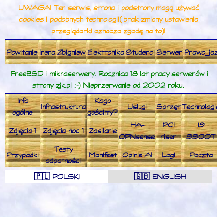
UWAGA! Ten serwis, strona i podstrony mogą używać
cookies i podobnych technologii (brak zmiany ustawienia
przeglądarki oznacza zgodę na to)!
Powitanie
Irena
Zbigniew
Elektronika
Studenci
Serwer
Prawo_ja
FreeBSD i mikroserwery. Rocznica 18 lat pracy serwerów i
strony zjk.pl :-) Nieprzerwanie od 2002 roku.
Info
Kogo
Infrastruktura
Usługi
Sprzęt
Technologi
ogólne
gościmy?
HA-
PCI
i9
Zdjęcia 1
Zdjęcia noc 1
Zasilanie
OPNsense
riser
9900T
Testy
Przypadki
Manifest
Opinie AI
Logi
Poczta
odporności
🇵🇱 POLSKI
🇬🇧 ENGLISH