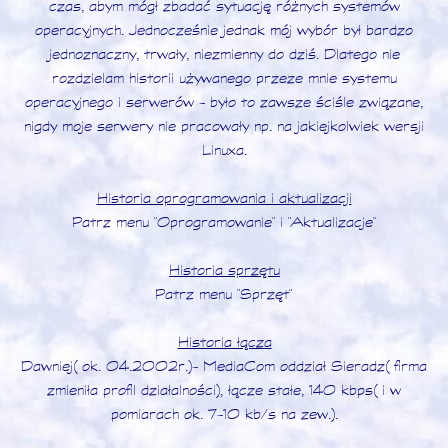
czas, abym mógł zbadać sytuację różnych systemów
operacyjnych. Jednocześnie jednak mój wybór był bardzo
jednoznaczny, trwały, niezmienny do dziś. Dlatego nie
rozdzielam historii używanego przeze mnie systemu
operacyjnego i serwerów - było to zawsze ściśle związane,
nigdy moje serwery nie pracowały np. na jakiejkolwiek wersji
Linuxa.
Historia oprogramowania i aktualizacji
Patrz menu "Oprogramowanie" i "Aktualizacje"
Historia sprzętu
Patrz menu "Sprzęt"
Historia łącza
Dawniej (ok. 04.2002r.)- MediaCom oddział Sieradz (firma
zmieniła profil działalności), łącze stałe, 140 kbps (i w
pomiarach ok. 7-10 kb/s na zew.).