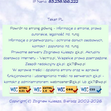
IP Netia:
83.238.166.222
Tekst PL
Powrót na stronę główną
- Informacje o stronie, prawa
autorskie, legalność itd.
tutaj
Informacje o przetwarzaniu i ochronie danych osobowych,
kontakt i zapytania itd.
tutaj
Prywatne serwery Zbigniewa Kuleszy
zjk.pl
. Aktualny
dostawca Internetu -
Vectra.pl
, Wszelkie prawa zastrzeżone.
Zespół redakcyjny zjk.pl:
zjk7@wp.pl
W sprawie treści i działania strony oraz w sprawie
funkcjonowania i udostępniania treści na serwerach zjk.pl -
kontakt z administratorem:
webmaster@zjk.pl
lub
zjk7@wp.pl
Copyright (c): Zbigniew Kulesza, Sieradz 2002-2026