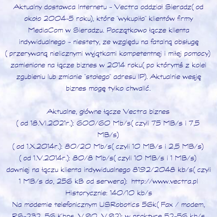
Aktualny dostawca Internetu - Vectra oddział Sieradz (od
około 2004-5 roku), które "wykupiło" klientów firmy
MediaCom w Sieradzu. Początkowo łącze klienta
indywidualnego - niestety, ze względu na fatalną obsługę
(przerywaną nielicznymi wyjątkami kompetentnej i miłej pomocy)
zamienione na łącze biznes w 2014 roku (po którymś z kolei
zgubieniu lub zmianie "stałego" adresu IP). Aktualnie wesję
biznes mogę tylko chwalić.
Aktualne, główne łącze Vectra biznes
(od 18.VI.2021r.): 600/60 Mb/s (czyli 75 MB/s i 7,5
MB/s)
(od 1.X.2014r.): 80/20 Mb/s (czyli 10 MB/s i 2,5 MB/s)
(od 1.V.2014r.): 80/8 Mb/s (czyli 10 MB/s i 1 MB/s)
dawniej na łączu klienta indywidualnego 8192/2048 kb/s (czyli
1 MB/s do, 256 kB od serwera):
http://www.vectra.pl
Historycznie: 140/10 kb/s
Na modemie telefonicznym USRobotics 56k (Fax / modem,
RS-232, 56 Kbps, V.90, V.92): w praktyce 52-56 kb/s