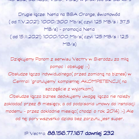
Drugie łącze: Netia na BSA Orange, światłowód
(od 11.V.2021): 1000/300 Mb/s (czyli 125 MB/s i 37,5
MB/s) - promocja Netia
(od 15.III.2021): 1000/100 Mb/s (czyli 125 MB/s i 12,5
MB/s)
Dziękujemy Panom z serwisu Vectry w Sieradzu za miłą
pomoc i obsługę! :-)
Obsłudze łącza indywidualnego (przed zamianą na biznes) w
Centrali "gratulujemy" kompletnej AKOMPETENCJI (na
szczęście z wyjatkami).
Obsłudze łącza biznes dedykujemy uwagę: łącza nie należy
zakładać przez 8 miesięcy, a od podpisania umowy do instalacji
modemu - przez dokładnie miesiąc (chodzi o rok 2014) :-) Ale
od tej pory wszystko działa bez zarzutu, jest super.
88.156.77.167 dawniej 232
IP Vectra: