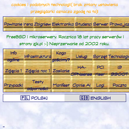
cookies i podobnych technologii (brak zmiany ustawienia
przeglądarki oznacza zgodę na to)!
Powitanie
Irena
Zbigniew
Elektronika
Studenci
Serwer
Prawo_ja
FreeBSD i mikroserwery. Rocznica 18 lat pracy serwerów i
strony zjk.pl :-) Nieprzerwanie od 2002 roku.
Info
Kogo
Infrastruktura
Usługi
Sprzęt
Technologi
ogólne
gościmy?
HA-
PCI
i9
Zdjęcia 1
Zdjęcia noc 1
Zasilanie
OPNsense
riser
9900T
Testy
Przypadki
Manifest
Opinie AI
Logi
Poczta
odporności
🇵🇱 POLSKI
🇬🇧 ENGLISH
**