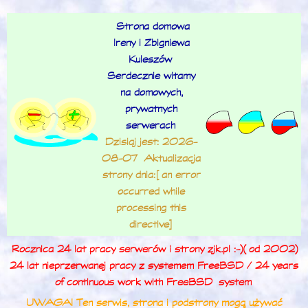
Strona domowa
Ireny i Zbigniewa
Kuleszów
Serdecznie witamy
na domowych,
prywatnych
serwerach
Dzisiaj jest: 2026-
08-07 Aktualizacja
strony dnia: [an error
occurred while
processing this
directive]
Rocznica 24 lat pracy serwerów i strony zjk.pl :-) (od 2002)
24 lat nieprzerwanej pracy z systemem FreeBSD / 24 years
of continuous work with FreeBSD
system
UWAGA! Ten serwis, strona i podstrony mogą używać