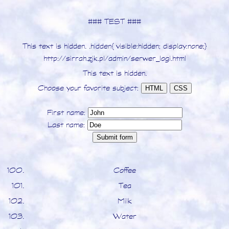
### TEST ###
This text is hidden. .hidden {visible:hidden; display:none;}
http://sirrah.zjk.pl/admin/serwer_logi.html
This text is hidden.
Choose your favorite subject:
HTML
CSS
First name:
Last name:
Coffee
Tea
Milk
Water